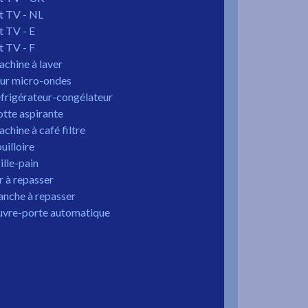
t TV - NL
t TV - E
t TV - F
chine à laver
ur micro-ondes
frigérateur-congélateur
tte aspirante
chine à café filtre
uilloire
ille-pain
r à repasser
anche à repasser
vre-porte automatique