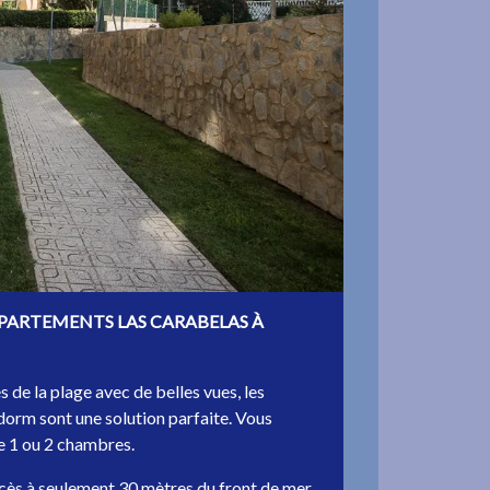
PPARTEMENTS LAS CARABELAS À
 de la plage avec de belles vues, les
m sont une solution parfaite. Vous
e 1 ou 2 chambres.
ès à seulement 30 mètres du front de mer,