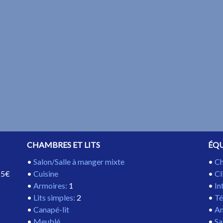
CHAMBRES ET LITS
ÉQ
Salon/Salle à manger mixte
Ch
:
5€
Cuisine
Cl
Armoires
:
1
In
Lits simples
:
2
Té
Canapé-lit
An
Meublé
Sa