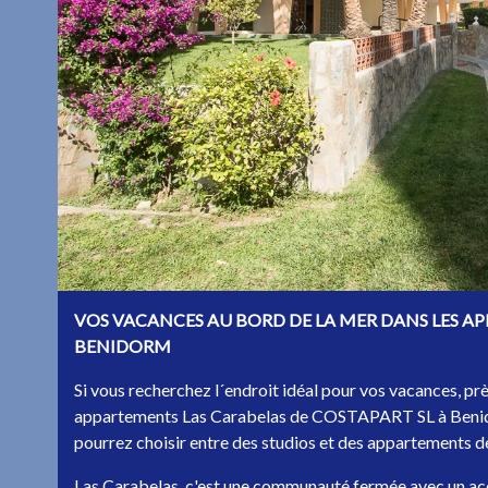
VOS VACANCES AU BORD DE LA MER DANS LES A
BENIDORM
Si vous recherchez l´endroit idéal pour vos vacances, près
appartements Las Carabelas de COSTAPART SL à Benidor
pourrez choisir entre des studios et des appartements d
Las Carabelas, c'est une communauté fermée avec un acc