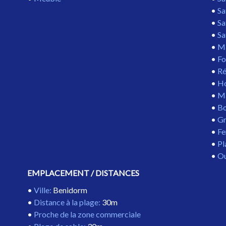
Sa
Sa
Sa
Ma
Fo
Ré
Ho
Ma
Bo
Gr
Fe
Pl
Ou
EMPLACEMENT / DISTANCES
Ville
:
Benidorm
Distance à la plage
:
30m
Proche de la zone commerciale