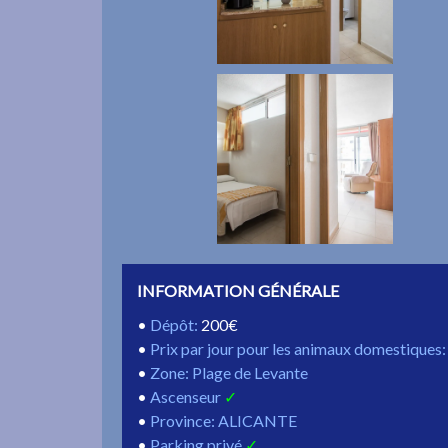
INFORMATION GÉNÉRALE
Dépôt
:
200€
Prix par jour pour les animaux domestiques
Zone: Plage de Levante
Ascenseur
Province: ALICANTE
Parking privé