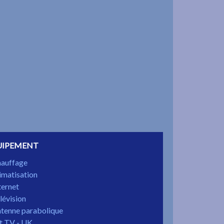
UIPEMENT
auffage
imatisation
ternet
lévision
tenne parabolique
t TV - UK