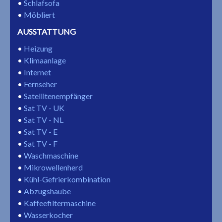
Schlafsofa
Möbliert
AUSSTATTUNG
Heizung
Klimaanlage
Internet
Fernseher
Satellitenempfänger
Sat TV - UK
Sat TV - NL
Sat TV - E
Sat TV - F
Waschmaschine
Mikrowellenherd
Kühl-Gefrierkombination
Abzugshaube
Kaffeefiltermaschine
Wasserkocher