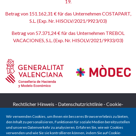
19.
Betrag von 151.162,31 € für das Unternehmen COSTAPART,
S.L. (Exp. Nr. HISOLV/2021/9923/03)
Betrag von 57.371,24 € für das Unternehmen TREBOL
VACACIONES, S.L. (Exp. Nr. HISOLV/2021/9933/03)
Rechtlicher Hinweis
-
Datenschutzrichtlinie
-
Cookie-
Richtlinie
Wir verwenden Cookies, um Ihnen ein besseres Browsererlebnis zu bieten,
den Inhalt zu personalisieren, Funktionen für soziale Medien bereitzustellen
und unseren Datenverkehr zu analysieren. Erfahren Sie, wie wir Cookies
verwenden und wie Sie sie kontrollieren können, indem Sie auf Cookie-