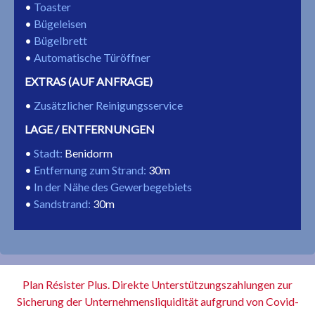
Toaster
Bügeleisen
Bügelbrett
Automatische Türöffner
EXTRAS (AUF ANFRAGE)
Zusätzlicher Reinigungsservice
LAGE / ENTFERNUNGEN
Stadt
:
Benidorm
Entfernung zum Strand
:
30m
In der Nähe des Gewerbegebiets
Sandstrand
:
30m
Plan Résister Plus. Direkte Unterstützungszahlungen zur
Sicherung der Unternehmensliquidität aufgrund von Covid-