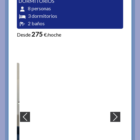
DORMITORIOS
8 personas
3 dormitorios
2 baños
275
Desde
€/noche