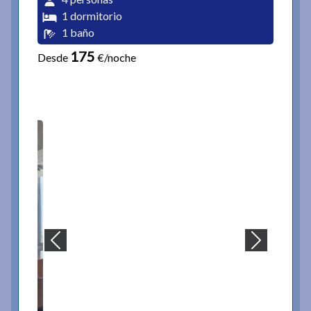
1 dormitorio
1 baño
175
Desde
€/noche