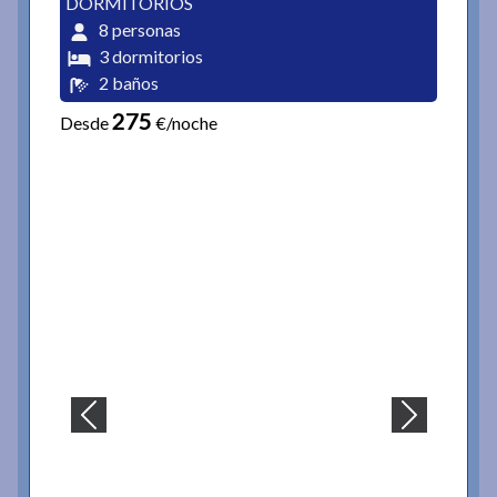
DORMITORIOS
8 personas
3 dormitorios
2 baños
275
Desde
€/noche