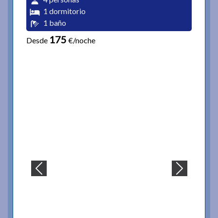
1 dormitorio
1 baño
175
Desde
€/noche